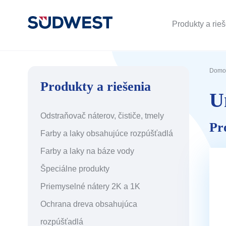
Produkty a rie
Domo
Produkty a riešenia
U
Odstraňovač náterov, čističe, tmely
Pr
Farby a laky obsahujúce rozpúšťadlá
Farby a laky na báze vody
Špeciálne produkty
Priemyselné nátery 2K a 1K
Ochrana dreva obsahujúca
rozpúšťadlá