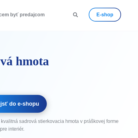
cem byť predajcom
E-shop
ová hmota
jsť do e-shopu
kvalitná sadrová stierkovacia hmota v práškovej forme
pre interiér.