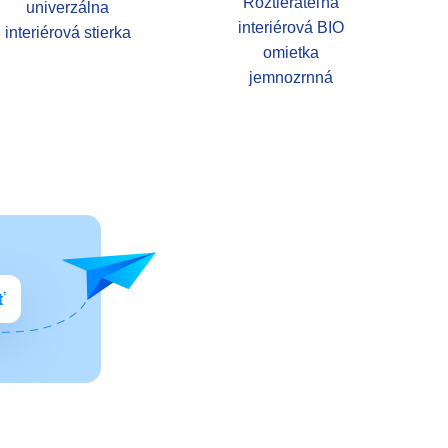
Roztierateľná
univerzálna
interiérová BIO
interiérová stierka
omietka
jemnozrnná
ť