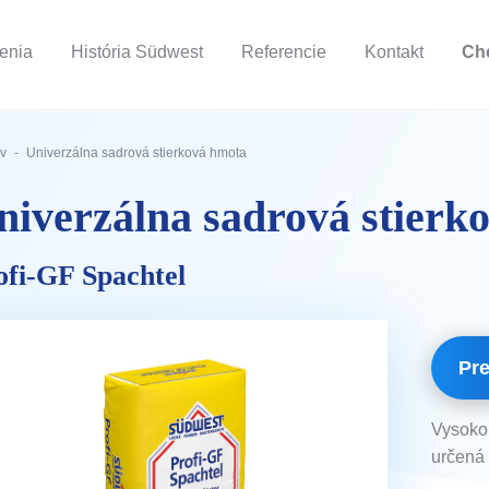
šenia
História Südwest
Referencie
Kontakt
Ch
v
Univerzálna sadrová stierková hmota
niverzálna sadrová stierk
ofi-GF Spachtel
Pre
Vysoko 
určená 