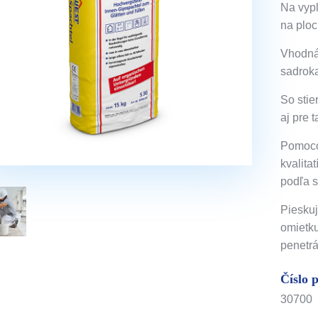
Na vypl
na ploc
Vhodná 
sadroka
So stie
aj pre 
Pomoco
kvalita
podľa s
Pieskuj
omietku
penetr
Číslo 
30700