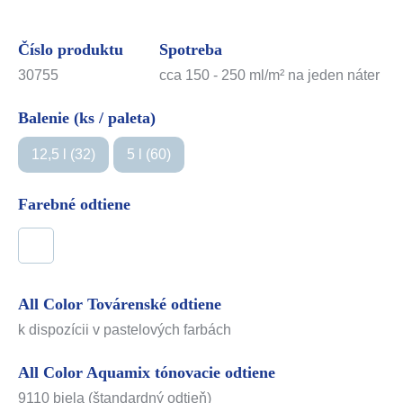
Číslo produktu
Spotreba
30755
cca 150 - 250 ml/m² na jeden náter
Balenie (ks / paleta)
12,5 l (32)
5 l (60)
Farebné odtiene
All Color Továrenské odtiene
k dispozícii v pastelových farbách
All Color Aquamix tónovacie odtiene
9110 biela (štandardný odtieň)