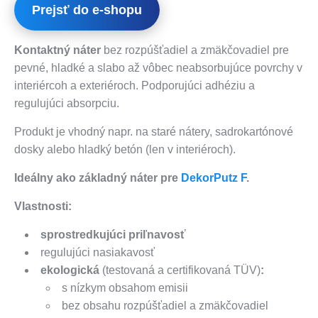
Prejsť do e-shopu
Kontaktný náter
bez rozpúšťadiel a zmäkčovadiel pre
pevné, hladké a slabo až vôbec neabsorbujúce povrchy v
interiércoh a exteriéroch. Podporujúci adhéziu a
regulujúci absorpciu.
Produkt je vhodný napr. na staré nátery, sadrokartónové
dosky alebo hladký betón (len v interiéroch).
Ideálny ako základný náter pre
DekorPutz F
.
Vlastnosti:
sprostredkujúci priľnavosť
regulujúci nasiakavosť
ekologická
(testovaná a certifikovaná TÜV)
:
s nízkym obsahom emisii
bez obsahu rozpúšťadiel a zmäkčovadiel