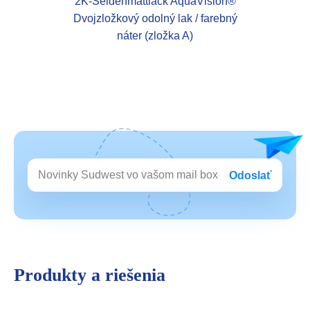
2K-Seidenmattlack AquaVision®
Dvojzložkový odolný lak / farebný
náter (zložka A)
Odoslať
Produkty a riešenia