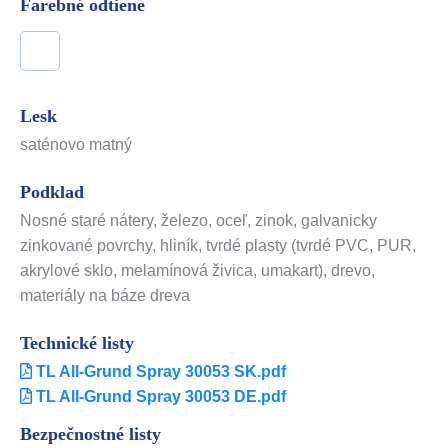
Farebné odtiene
Lesk
saténovo matný
Podklad
Nosné staré nátery, železo, oceľ, zinok, galvanicky
zinkované povrchy, hliník, tvrdé plasty (tvrdé PVC, PUR,
akrylové sklo, melamínová živica, umakart), drevo,
materiály na báze dreva
Technické listy
TL All-Grund Spray 30053 SK.pdf
TL All-Grund Spray 30053 DE.pdf
Bezpečnostné listy