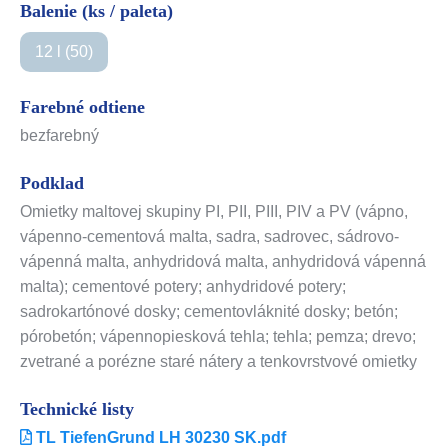
Balenie (ks / paleta)
12 l (50)
Farebné odtiene
bezfarebný
Podklad
Omietky maltovej skupiny PI, PII, PIII, PIV a PV (vápno,
vápenno-cementová malta, sadra, sadrovec, sádrovo-
vápenná malta, anhydridová malta, anhydridová vápenná
malta); cementové potery; anhydridové potery;
sadrokartónové dosky; cementovláknité dosky; betón;
pórobetón; vápennopiesková tehla; tehla; pemza; drevo;
zvetrané a porézne staré nátery a tenkovrstvové omietky
Technické listy
TL TiefenGrund LH 30230 SK.pdf