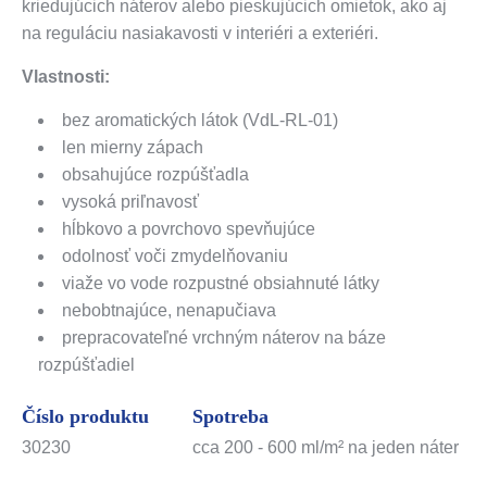
kriedujúcich náterov alebo pieskujúcich omietok, ako aj
na reguláciu nasiakavosti v interiéri a exteriéri.
Vlastnosti:
bez aromatických látok (VdL-RL-01)
len mierny zápach
obsahujúce rozpúšťadla
vysoká priľnavosť
hĺbkovo a povrchovo spevňujúce
odolnosť voči zmydelňovaniu
viaže vo vode rozpustné obsiahnuté látky
nebobtnajúce, nenapučiava
prepracovateľné vrchným náterov na báze
rozpúšťadiel
Číslo produktu
Spotreba
30230
cca 200 - 600 ml/m² na jeden náter