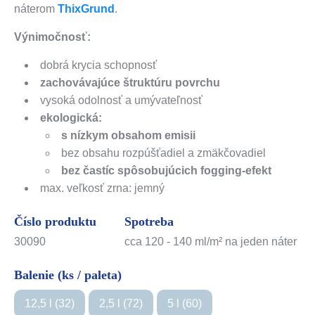
náterom
ThixGrund
.
Výnimočnosť:
dobrá krycia schopnosť
zachovávajúce štruktúru povrchu
vysoká odolnosť a umývateľnosť
ekologická:
s nízkym obsahom emisii
bez obsahu rozpúšťadiel a zmäkčovadiel
bez častíc spôsobujúcich fogging-efekt
max. veľkosť zrna: jemný
Číslo produktu
Spotreba
30090
cca 120 - 140 ml/m² na jeden náter
Balenie (ks / paleta)
12,5 l (32)
2,5 l (72)
5 l (60)