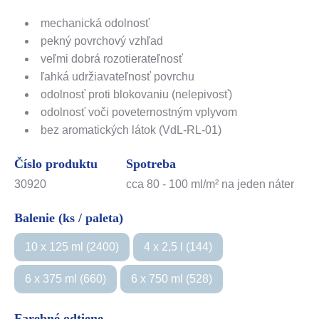
mechanická odolnosť
pekný povrchový vzhľad
veľmi dobrá rozotierateľnosť
ľahká udržiavateľnosť povrchu
odolnosť proti blokovaniu (nelepivosť)
odolnosť voči poveternostným vplyvom
bez aromatických látok (VdL-RL-01)
Číslo produktu
Spotreba
30920
cca 80 - 100 ml/m² na jeden náter
Balenie (ks / paleta)
10 x 125 ml (2400)
4 x 2,5 l (144)
6 x 375 ml (660)
6 x 750 ml (528)
Farebné odtiene