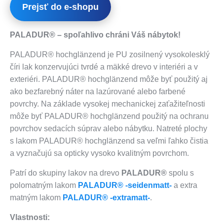
Prejsť do e-shopu
PALADUR® – spoľahlivo chráni Váš nábytok!
PALADUR® hochglänzend je PU zosilnený vysokolesklý
číri lak konzervujúci tvrdé a mäkké drevo v interiéri a v
exteriéri. PALADUR® hochglänzend môže byť použitý aj
ako bezfarebný náter na lazúrované alebo farbené
povrchy. Na základe vysokej mechanickej zaťažiteľnosti
môže byť PALADUR® hochglänzend použitý na ochranu
povrchov sedacích súprav alebo nábytku. Natreté plochy
s lakom PALADUR® hochglänzend sa veľmi ľahko čistia
a vyznačujú sa opticky vysoko kvalitným povrchom.
Patrí do skupiny lakov na drevo
PALADUR®
spolu s
polomatným lakom
PALADUR® -seidenmatt-
a extra
matným lakom
PALADUR® -extramatt-
.
Vlastnosti: