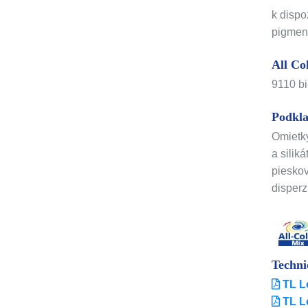
k dispo
pigmen
All Co
9110 b
Podkl
Omietky
a silik
pieskov
disperz
Techni
TL L
TL L