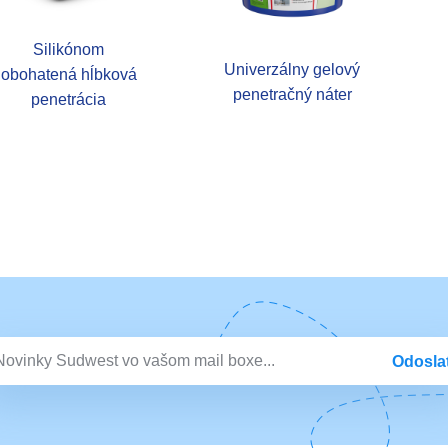
Silikónom
Univerzálny gelový
obohatená hĺbková
penetračný náter
penetrácia
Odosla