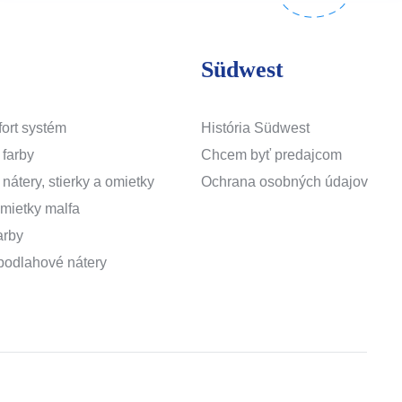
Südwest
ort systém
História Südwest
 farby
Chcem byť predajcom
 nátery, stierky a omietky
Ochrana osobných údajov
mietky malfa
arby
podlahové nátery