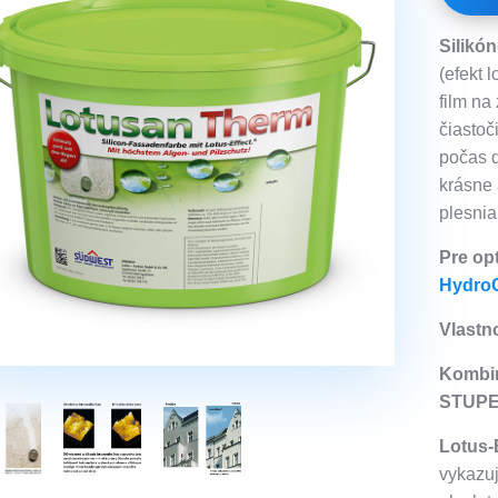
Silikó
(efekt 
film na
čiastoč
počas 
krásne 
plesni
Pre op
Hydro
Vlastno
Kombin
STUPE
Lotus-
vykazu