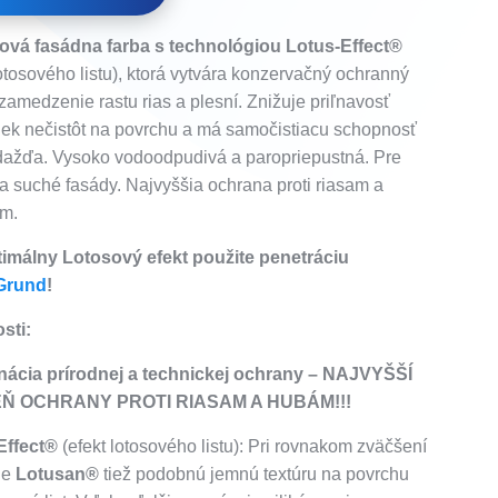
nová fasádna farba s technológiou Lotus-Effect®
lotosového listu), ktorá vytvára konzervačný ochranný
 zamedzenie rastu rias a plesní. Znižuje priľnavosť
iek nečistôt na povrchu a má samočistiacu schopnosť
dažďa. Vysoko vodoodpudivá a paropriepustná. Pre
a suché fasády. Najvyššia ochrana proti riasam a
am.
timálny Lotosový efekt použite penetráciu
Grund
!
sti:
ácia prírodnej a technickej ochrany – NAJVYŠŠÍ
Ň OCHRANY PROTI RIASAM A HUBÁM!!!
Effect®
(efekt lotosového listu): Pri rovnakom zväčšení
je
Lotusan®
tiež podobnú jemnú textúru na povrchu