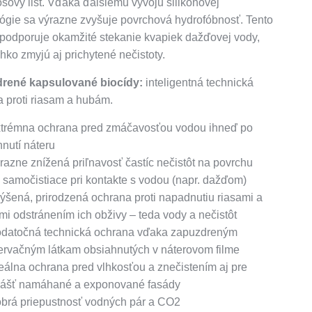
osový list. Vďaka ďalšiemu vývoju silikónovej
ógie sa výrazne zvyšuje povrchová hydrofóbnosť. Tento
podporuje okamžité stekanie kvapiek dažďovej vody,
ahko zmyjú aj prichytené nečistoty.
rené kapsulované biocídy:
inteligentná technická
 proti riasam a hubám.
xtrémna ochrana pred zmáčavosťou vodou ihneď po
nutí náteru
razne znížená priľnavosť častíc nečistôt na povrchu
 samočistiace pri kontakte s vodou (napr. dažďom)
ýšená, prirodzená ochrana proti napadnutiu riasami a
i odstránením ich obživy – teda vody a nečistôt
odatočná technická ochrana vďaka zapuzdreným
ervačným látkam obsiahnutých v náterovom filme
eálna ochrana pred vlhkosťou a znečistením aj pre
lášť namáhané a exponované fasády
brá priepustnosť vodných pár a CO2