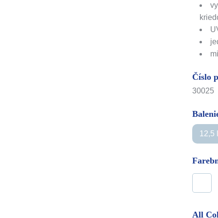
vy
krie
UV
j
mi
Číslo 
30025
Balenie
12,5 
Farebn
All Co