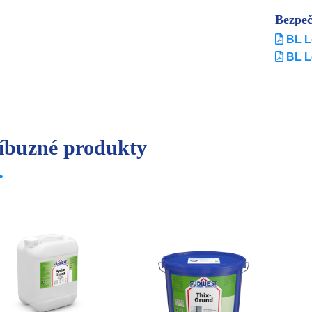
Bezpeč
BL L
BL L
íbuzné produkty