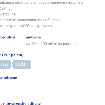
nikajúca odolnosť voči poveternostným vplyvom a
dovaniu
-stabilné
ednoduché spracovanie bez nánosov
nerálny, obzvlášť matný povrch
produktu
Spotreba
cca 170 - 200 ml/m² na jeden náter
 (ks / paleta)
l (32)
5 l (60)
é odtiene
lor Továrenské odtiene