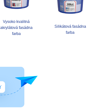
Vysoko kvalitná
Silikátová fasádna
akrylátová fasádna
farba
farba
ť