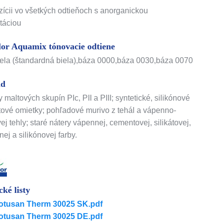
zícii vo všetkých odtieňoch s anorganickou
táciou
lor Aquamix tónovacie odtiene
iela (štandardná biela),báza 0000,báza 0030,báza 0070
ad
 maltových skupín PIc, PII a PIII; syntetické, silikónové
átové omietky; pohľadové murivo z tehál a vápenno-
ej tehly; staré nátery vápennej, cementovej, silikátovej,
nej a silikónovej farby.
cké listy
otusan Therm 30025 SK.pdf
otusan Therm 30025 DE.pdf