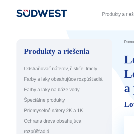
Produkty a rie
Domo
Produkty a riešenia
L
Odstraňovač náterov, čističe, tmely
L
Farby a laky obsahujúce rozpúšťadlá
a
Farby a laky na báze vody
Špeciálne produkty
Lo
Priemyselné nátery 2K a 1K
Ochrana dreva obsahujúca
rozpúšťadlá