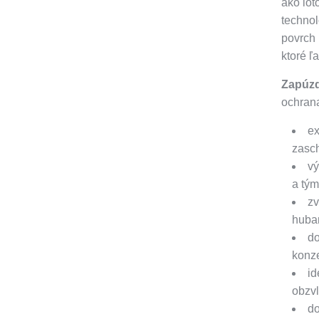
ako lot
technol
povrch 
ktoré ľ
Zapúzd
ochrana
e
zasch
vý
a tým
zv
hubam
d
konz
id
obzv
do