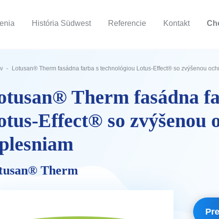
šenia
História Südwest
Referencie
Kontakt
Ch
v
Lotusan® Therm fasádna farba s technológiou Lotus-Effect® so zvýšenou ochr
otusan® Therm fasádna fa
otus-Effect® so zvýšenou 
 plesniam
tusan® Therm
Pre