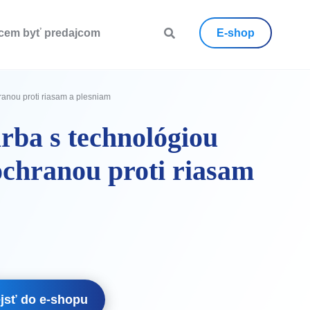
cem byť predajcom
E-shop
anou proti riasam a plesniam
rba s technológiou
ochranou proti riasam
jsť do e-shopu