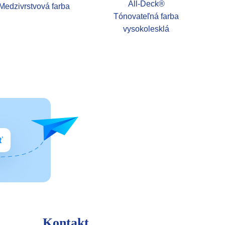
All-Deck®
Medzivrstvová farba
Tónovateľná farba
vysokolesklá
ť
Kontakt