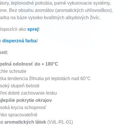
átory, teplovodné potrubia, parné vykurovacie systémy,
bne. Bez obsahu aromátov (aromatických uhľovodíkov).
farba na báze vysoko kvalitných alkydových živíc.
dispozícii ako
sprej
!
ko
disperzná farba
!
sti:
epelná odolnosť do + 180°C
chle schnutie
zka tendencia žltnutia pri teplotách nad 60°C
soký stupeň belosti
ľmi dobré zachovanie lesku
jlepšie pokrytie okrajov
soká krycia schopnosť
hko spracovateľné
ez aromatických látok
(VdL-RL-01)