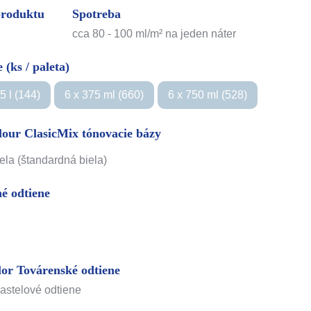
produktu
Spotreba
cca 80 - 100 ml/m² na jeden náter
 (ks / paleta)
,5 l (144)
6 x 375 ml (660)
6 x 750 ml (528)
lour ClasicMix tónovacie bázy
ela (štandardná biela)
é odtiene
lor Továrenské odtiene
astelové odtiene