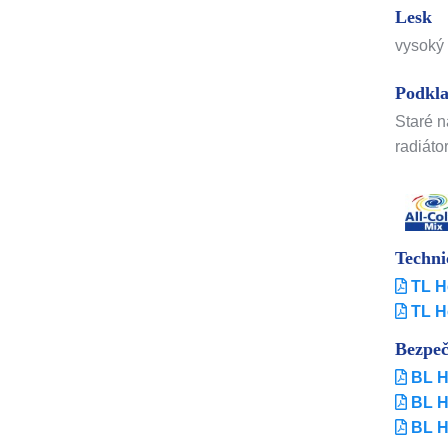
Lesk
vysoký 
Podkl
Staré n
radiáto
Techni
TL H
TL H
Bezpeč
BL H
BL H
BL H