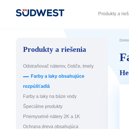
Produkty a rie
Domo
Produkty a riešenia
F
Odstraňovač náterov, čističe, tmely
He
Farby a laky obsahujúce
rozpúšťadlá
Farby a laky na báze vody
Špeciálne produkty
Priemyselné nátery 2K a 1K
Ochrana dreva obsahujúca