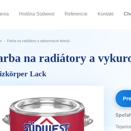
šenia
História Südwest
Referencie
Kontakt
Ch
v
Farba na radiátory a vykurovacie telesá
arba na radiátory a vykuro
izkörper Lack
Pre
Spoľah
Tepelne