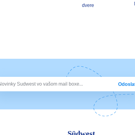
dvere
Odosla
Südwest