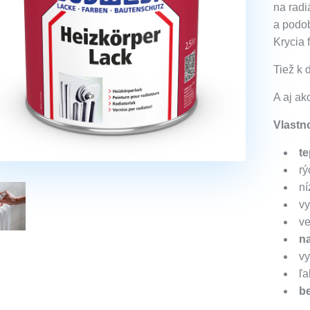
na radi
a podo
Krycia 
Tiež k 
A aj a
Vlastno
t
rý
ní
vy
ve
na
vy
ľa
b