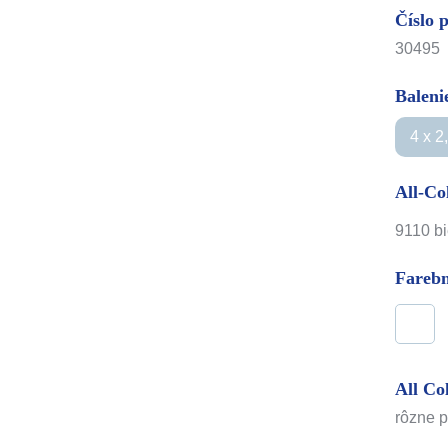
Číslo 
30495
Balenie
4 x 2
All-Co
9110 bi
Farebn
All Co
rôzne p