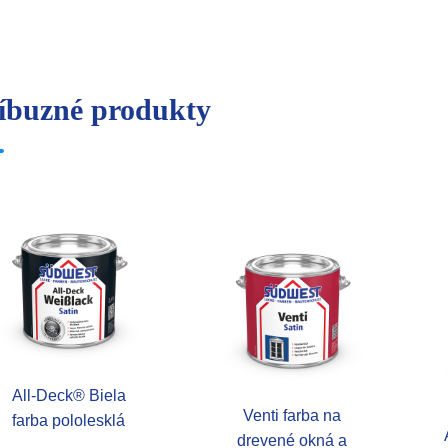
íbuzné produkty
All-Deck® Biela
Venti farba na
farba pololesklá
drevené okná a