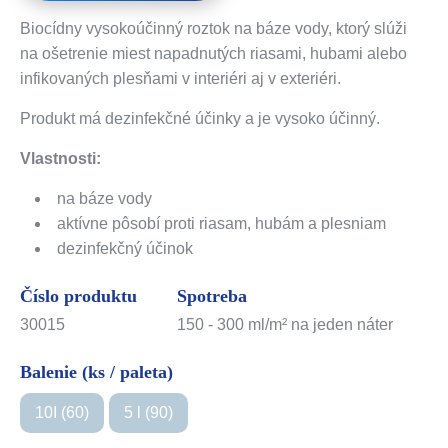
Biocídny vysokoúčinný roztok na báze vody, ktorý slúži
na ošetrenie miest napadnutých riasami, hubami alebo
infikovaných plesňami v interiéri aj v exteriéri.
Produkt má dezinfekčné účinky a je vysoko účinný.
Vlastnosti:
na báze vody
aktívne pôsobí proti riasam, hubám a plesniam
dezinfekčný účinok
Číslo produktu
Spotreba
30015
150 - 300 ml/m² na jeden náter
Balenie (ks / paleta)
10I (60)
5 l (90)