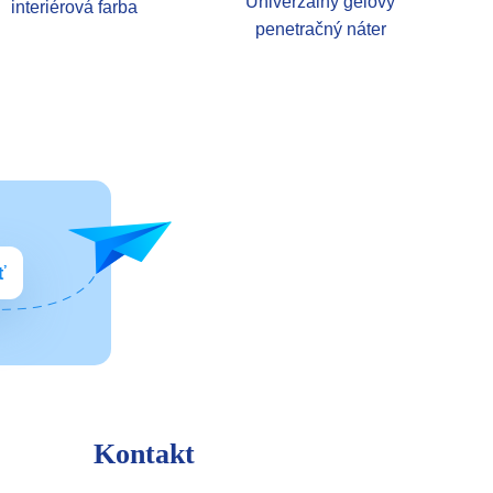
Univerzálny gelový
interiérová farba
penetračný náter
ť
Kontakt