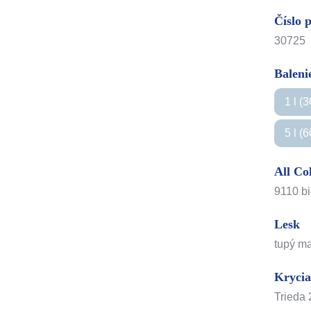
Číslo 
30725
Balenie
1 l (
5 l (6
All Co
9110 b
Lesk
tupý m
Krycia
Trieda 2