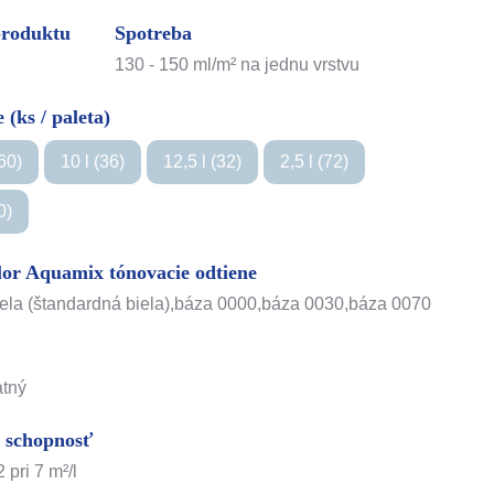
produktu
Spotreba
130 - 150 ml/m² na jednu vrstvu
 (ks / paleta)
360)
10 l (36)
12,5 l (32)
2,5 l (72)
0)
lor Aquamix tónovacie odtiene
iela (štandardná biela),báza 0000,báza 0030,báza 0070
atný
 schopnosť
 pri 7 m²/l