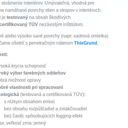
 stvárnenie interiérov. Umývateľná, vhodná pre
e namáhané povrchy stien a stropov v interiéroch.
t je
testovaný
na obsah škodlivých
certifikovaný TÜV
nezávislým inštitútom.
é alebo vysoko savé povrchy (napr. sadrová omietka)
čame ošetriť s penetračným náterom
ThixGrund
.
sti:
soká krycia schopnosť
iroký výber farebných odtieňov
obrá možnosť opravy
bré vlastnosti pri spracovaní
kologická
(testovaná a certifikovaná TÜV)
:
s nízkym obsahom emisii
bez obsahu rozpúšťadiel a zmäkčovadiel
bez častíc spôsobujúcich fogging-efekt
x. veľkosť zrna: jemný