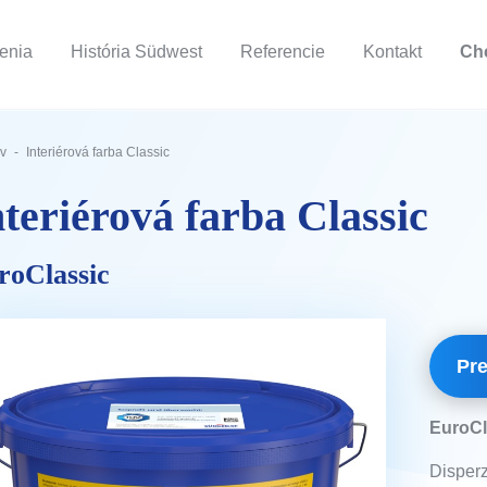
šenia
História Südwest
Referencie
Kontakt
Ch
v
Interiérová farba Classic
nteriérová farba Classic
roClassic
Pre
EuroCl
Disperz