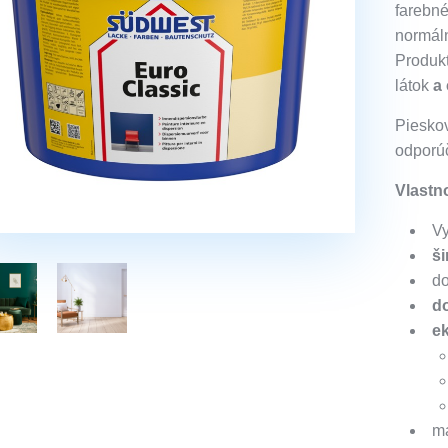
farebné
normáln
Produk
látok
a
Pieskov
odporú
Vlastno
Vy
š
d
do
e
ma