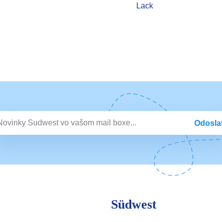
Lack
Odosla
Südwest