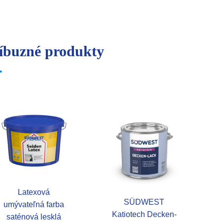
íbuzné produkty
Latexová
SÜDWEST
umývateľná farba
Katiotech Decken-
saténová lesklá