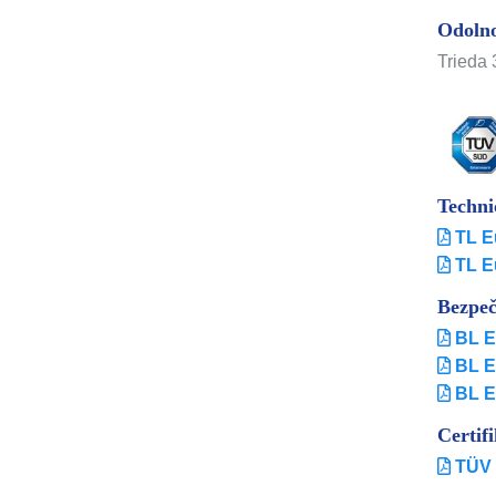
Odolno
Trieda 
Techni
TL E
TL E
Bezpeč
BL E
BL E
BL E
Certif
TÜV 