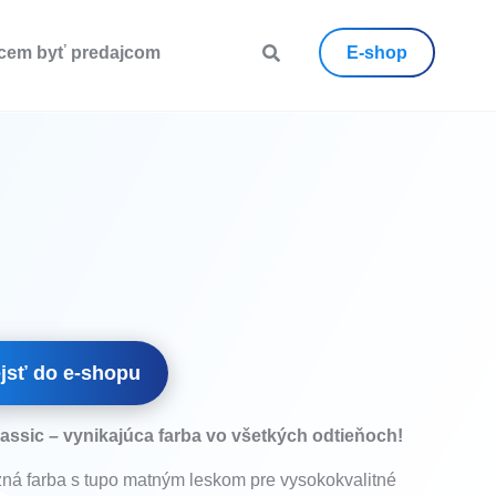
cem byť predajcom
E-shop
jsť do e-shopu
assic – vynikajúca farba vo všetkých odtieňoch!
ná farba s tupo matným leskom pre vysokokvalitné