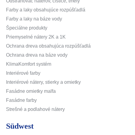
Odstraňovač náterov, čističe, tmely
Farby a laky obsahujúce rozpúšťadlá
Farby a laky na báze vody
Špeciálne produkty
Priemyselné nátery 2K a 1K
Ochrana dreva obsahujúca rozpúšťadlá
Ochrana dreva na báze vody
KlimaKomfort systém
Interiérové farby
Interiérové nátery, stierky a omietky
Fasádne omietky malfa
Fasádne farby
Strešné a podlahové nátery
Südwest