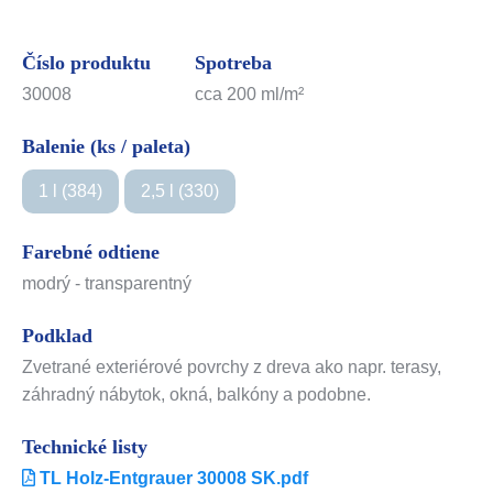
Číslo produktu
Spotreba
30008
cca 200 ml/m²
Balenie (ks / paleta)
1 l (384)
2,5 l (330)
Farebné odtiene
modrý - transparentný
Podklad
Zvetrané exteriérové povrchy z dreva ako napr. terasy,
záhradný nábytok, okná, balkóny a podobne.
Technické listy
TL Holz-Entgrauer 30008 SK.pdf