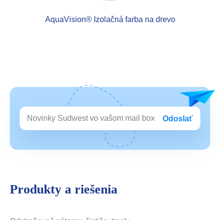
AquaVision® Izolačná farba na drevo
Odoslať
Produkty a riešenia