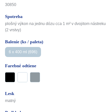
30850
Spotreba
plošný výkon na jednu dózu cca 1 m² v dvojitom nástreku
(2 vrstvy)
Balenie (ks / paleta)
6 x 400 ml (696)
Farebné odtiene
Lesk
matný